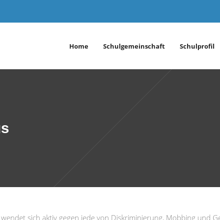
Home
Schulgemeinschaft
Schulprofil
us
endet sich aktiv gegen jede von Diskriminierung, Mobbing und Ge